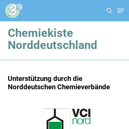
Skip
Menu
Men
to
search
main
content
Chemiekiste
Norddeutschland
Unterstützung durch die
Norddeutschen Chemieverbände