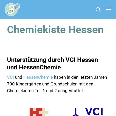
Skip
Menu
Men
to
search
main
content
Chemiekiste Hessen
Unterstützung durch VCI Hessen
und HessenChemie
VCI
und
HessenChemie
haben in den letzten Jahren
700 Kindergärten und Grundschulen mit den
Chemiekisten Teil 1 und 2 ausgestattet.